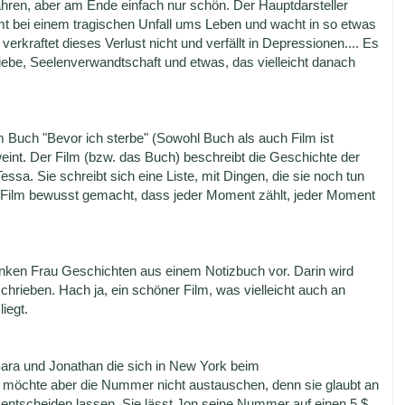
ahren, aber am Ende einfach nur schön. Der Hauptdarsteller
mt bei einem tragischen Unfall ums Leben und wacht in so etwas
erkraftet dieses Verlust nicht und verfällt in Depressionen.... Es
ebe, Seelenverwandtschaft und etwas, das vielleicht danach
m Buch "Bevor ich sterbe" (Sowohl Buch als auch Film ist
eint. Der Film (bzw. das Buch) beschreibt die Geschichte der
ssa. Sie schreibt sich eine Liste, mit Dingen, die sie noch tun
nd Film bewusst gemacht, dass jeder Moment zählt, jeder Moment
nken Frau Geschichten aus einem Notizbuch vor. Darin wird
hrieben. Hach ja, ein schöner Film, was vielleicht auch an
iegt.
 Sara und Jonathan die sich in New York beim
 möchte aber die Nummer nicht austauschen, denn sie glaubt an
entscheiden lassen. Sie lässt Jon seine Nummer auf einen 5 $