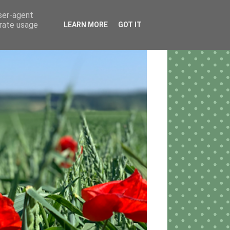
user-agent
erate usage
LEARN MORE
GOT IT