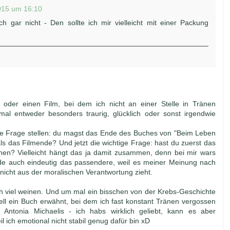
2015 um 16:10
h gar nicht - Den sollte ich mir vielleicht mit einer Packung
 oder einen Film, bei dem ich nicht an einer Stelle in Tränen
mal entweder besonders traurig, glücklich oder sonst irgendwie
tige Frage stellen: du magst das Ende des Buches von "Beim Leben
als das Filmende? Und jetzt die wichtige Frage: hast du zuerst das
en? Vielleicht hängt das ja damit zusammen, denn bei mir wars
nde auch eindeutig das passendere, weil es meiner Meinung nach
e nicht aus der moralischen Verantwortung zieht.
h viel weinen. Und um mal ein bisschen von der Krebs-Geschichte
l ein Buch erwähnt, bei dem ich fast konstant Tränen vergossen
Antonia Michaelis - ich habs wirklich geliebt, kann es aber
l ich emotional nicht stabil genug dafür bin xD