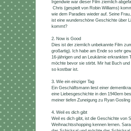
Irgendwie war dieser Film ziemlich abgef
Chris (gespielt von Robin Williams) kom
wie dem Paradies wieder auf. Seine Frau, v
ist eine wunderschöne Geschichte über Li
kommt?
2. Now is Good
Dies ist der ziemlich unbekannte Film zu
großartig). Ich habe am Ende so sehr gew
16-jährigen und an Leukämie erkrankten Te
möchte bevor sie stirbt. Mir hat Buch u
so kostbar ist.
3. Wie ein einziger Tag
Ein Geschäftsmann liest einer dementkra
eine Liebesgeschichte in den 1940ern besc
meiner tiefen Zuneigung zu Ryan Gosling l
4. Weil es dich gibt
Weil es dich gibt, ist die Geschichte von
Weihnachtsshopping kennen lernen. Sara
das Schicksal und möchte das Schicksal 