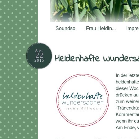
Soundso
Frau Heldin...
Impr
Apr
22
Heldenhafte Wundersa
2015
In der letz
heldenhafte
dieser Woc
drücken auf
zum weinen 
"Tränendrüs
Kommentar 
wenn ihr eu
Am Ende, v