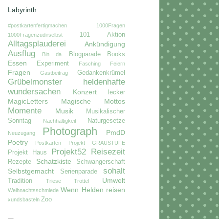
Labyrinth
#postkartenfertigmachen
1000Fragen
101
Aktion
1000Fragenzudirselbst
Alltagsplauderei
Ankündigung
Ausflug
Blogparade
Books
Bin da.
Essen
Experiment
Fasching
Feiern
Fragen
Gedankenkrümel
Gastbeitrag
Grübelmonster
heldenhafte
wundersachen
Konzert
lecker
MagicLetters
Magische Mottos
Momente
Musik
Musikalischer
Sonntag
Naturgesetze
Nachhaltigkeit
Photograph
PmdD
Neuzugang
Poetry
Postkarten
Projekt GRAUSTUFE
Projekt52
Reisezeit
Projekt Haus
Schatzkiste
Rezepte
Schwangerschaft
sohalt
Selbstgemacht
Serienparade
Umwelt
Tradition
Triese
Trottel
Wenn Helden reisen
Weihnachtsschmiede
Zoo
xundsbasteln