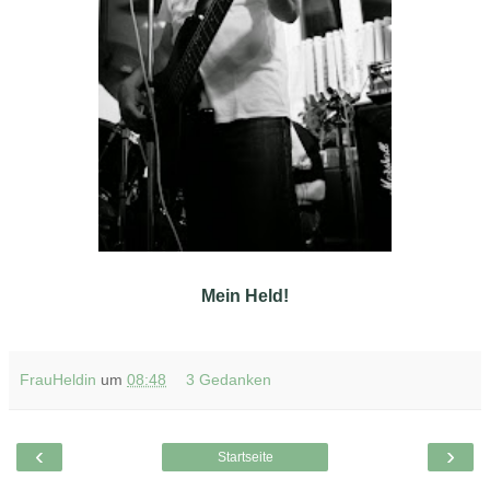
Mein Held!
FrauHeldin
um
08:48
3 Gedanken
‹
›
Startseite