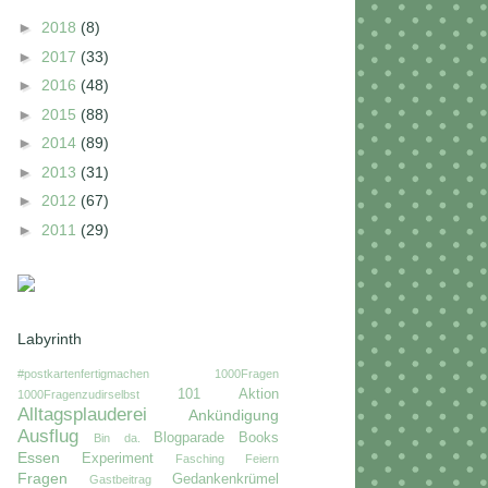
►
2018
(8)
►
2017
(33)
►
2016
(48)
►
2015
(88)
►
2014
(89)
►
2013
(31)
►
2012
(67)
►
2011
(29)
Labyrinth
#postkartenfertigmachen
1000Fragen
101
Aktion
1000Fragenzudirselbst
Alltagsplauderei
Ankündigung
Ausflug
Blogparade
Books
Bin da.
Essen
Experiment
Fasching
Feiern
Fragen
Gedankenkrümel
Gastbeitrag