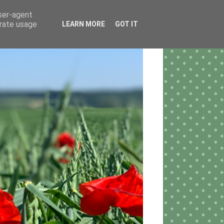
user-agent
erate usage
LEARN MORE
GOT IT