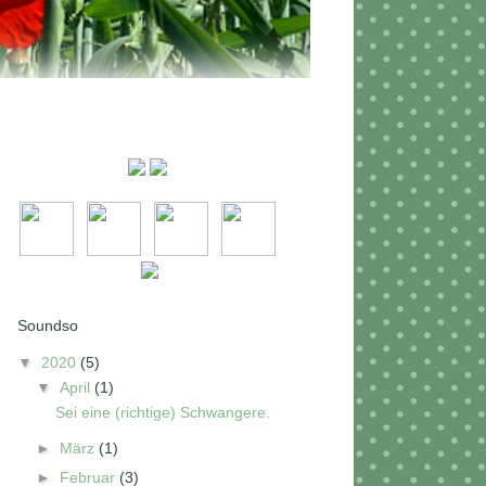
Soundso
▼
2020
(5)
▼
April
(1)
Sei eine (richtige) Schwangere.
►
März
(1)
►
Februar
(3)