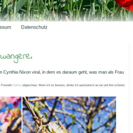
essum
Datenschutz
hwangere.
on Cynthia Nixon viral, in dem es daraum geht, was man als Frau
n Freundin
Paleica
abgeschaut. Wenn ich es benutze, denke ich automatisch an sie und ihre schönen