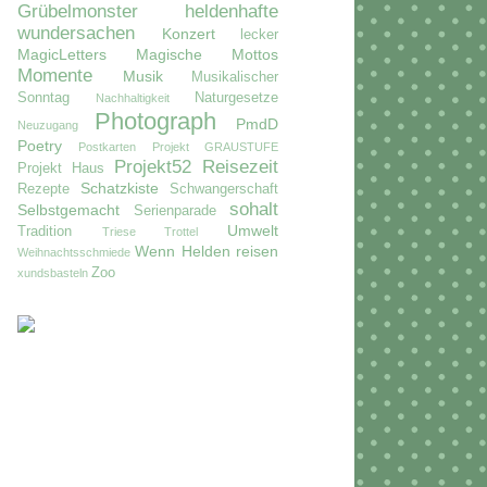
Grübelmonster
heldenhafte
wundersachen
Konzert
lecker
MagicLetters
Magische Mottos
Momente
Musik
Musikalischer
Sonntag
Naturgesetze
Nachhaltigkeit
Photograph
PmdD
Neuzugang
Poetry
Postkarten
Projekt GRAUSTUFE
Projekt52
Reisezeit
Projekt Haus
Schatzkiste
Rezepte
Schwangerschaft
sohalt
Selbstgemacht
Serienparade
Umwelt
Tradition
Triese
Trottel
Wenn Helden reisen
Weihnachtsschmiede
Zoo
xundsbasteln