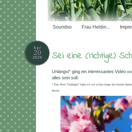
Soundso
Frau Heldin...
Impr
Apr
20
Sei eine (richtige) Sc
2020
Unlängst* ging ein interessantes Video v
alles sein soll.
* Das Wort "Unlängst" habe ich mir schon lange bei meiner liebe
Worte.