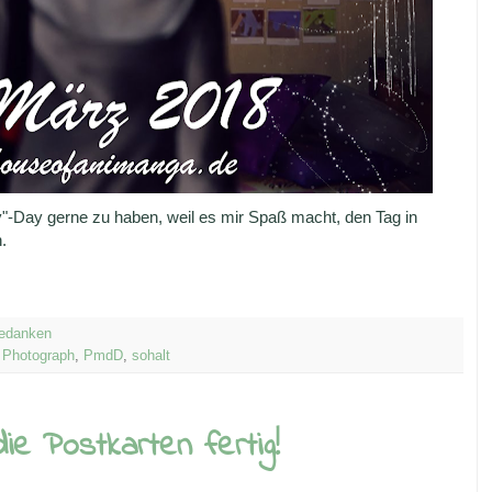
y"-Day gerne zu haben, weil es mir Spaß macht, den Tag in
.
edanken
,
Photograph
,
PmdD
,
sohalt
die Postkarten fertig!