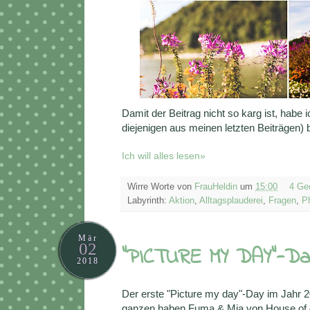
Damit der Beitrag nicht so karg ist, habe
diejenigen aus meinen letzten Beiträgen
Ich will alles lesen»
Wirre Worte von
FrauHeldin
um
15:00
4 Ge
Labyrinth:
Aktion
,
Alltagsplauderei
,
Fragen
,
P
Mär
02
"PICTURE MY DAY"-Da
2018
Der erste "Picture my day"-Day im Jahr 2
ganzen haben Fuma & Mia von House of