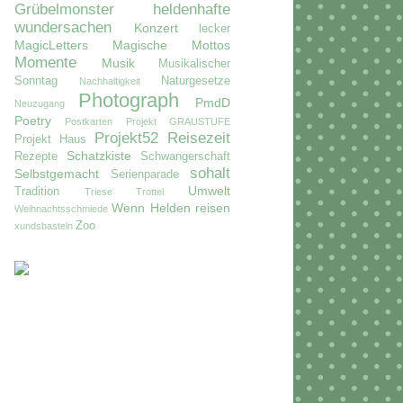
Grübelmonster
heldenhafte
wundersachen
Konzert
lecker
MagicLetters
Magische Mottos
Momente
Musik
Musikalischer
Sonntag
Naturgesetze
Nachhaltigkeit
Photograph
PmdD
Neuzugang
Poetry
Postkarten
Projekt GRAUSTUFE
Projekt52
Reisezeit
Projekt Haus
Schatzkiste
Rezepte
Schwangerschaft
sohalt
Selbstgemacht
Serienparade
Umwelt
Tradition
Triese
Trottel
Wenn Helden reisen
Weihnachtsschmiede
Zoo
xundsbasteln