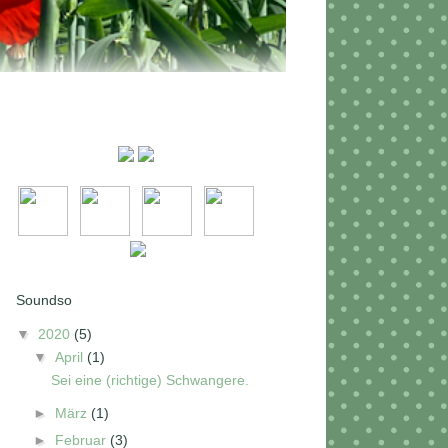
Soundso
▼
2020
(5)
▼
April
(1)
Sei eine (richtige) Schwangere.
►
März
(1)
►
Februar
(3)