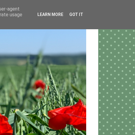
user-agent
erate usage
LEARN MORE
GOT IT