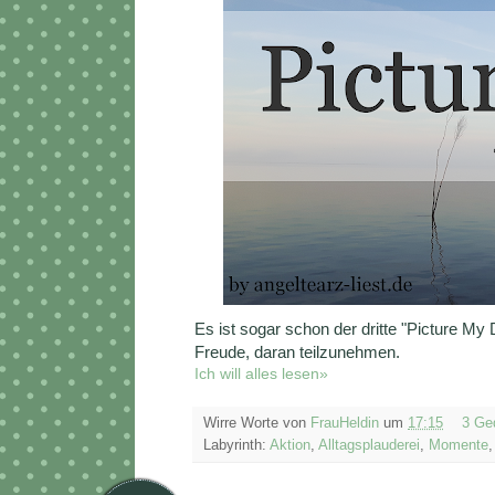
Es ist sogar schon der dritte "Picture My
Freude, daran teilzunehmen.
Ich will alles lesen»
Wirre Worte von
FrauHeldin
um
17:15
3 Ge
Labyrinth:
Aktion
,
Alltagsplauderei
,
Momente