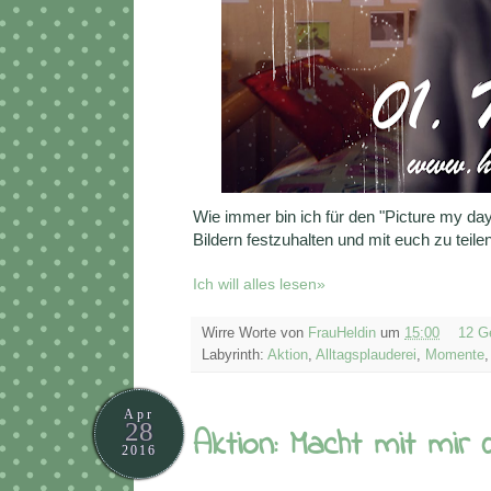
Wie immer bin ich für den "Picture my da
Bildern festzuhalten und mit euch zu teilen
Ich will alles lesen»
Wirre Worte von
FrauHeldin
um
15:00
12 G
Labyrinth:
Aktion
,
Alltagsplauderei
,
Momente
Apr
28
Aktion: Macht mit mir 
2016