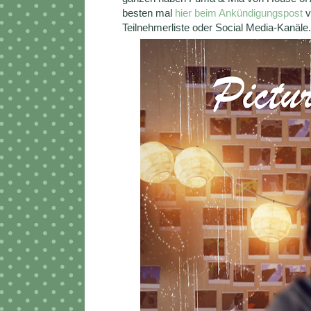
besten mal
hier beim Ankündigungspost
v
Teilnehmerliste oder Social Media-Kanäle.