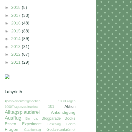
►
2018
(8)
►
2017
(33)
►
2016
(48)
►
2015
(88)
►
2014
(89)
►
2013
(31)
►
2012
(67)
►
2011
(29)
Labyrinth
#postkartenfertigmachen
1000Fragen
101
Aktion
1000Fragenzudirselbst
Alltagsplauderei
Ankündigung
Ausflug
Blogparade
Books
Bin da.
Essen
Experiment
Fasching
Feiern
Fragen
Gedankenkrümel
Gastbeitrag