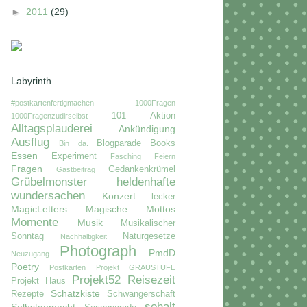
►
2011
(29)
Labyrinth
#postkartenfertigmachen
1000Fragen
101
Aktion
1000Fragenzudirselbst
Alltagsplauderei
Ankündigung
Ausflug
Blogparade
Books
Bin da.
Essen
Experiment
Fasching
Feiern
Fragen
Gedankenkrümel
Gastbeitrag
Grübelmonster
heldenhafte
wundersachen
Konzert
lecker
MagicLetters
Magische Mottos
Momente
Musik
Musikalischer
Sonntag
Naturgesetze
Nachhaltigkeit
Photograph
PmdD
Neuzugang
Poetry
Postkarten
Projekt GRAUSTUFE
Projekt52
Reisezeit
Projekt Haus
Schatzkiste
Rezepte
Schwangerschaft
sohalt
Selbstgemacht