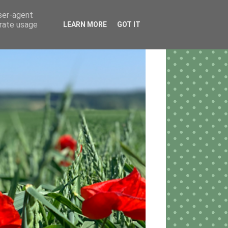
user-agent
erate usage
LEARN MORE
GOT IT