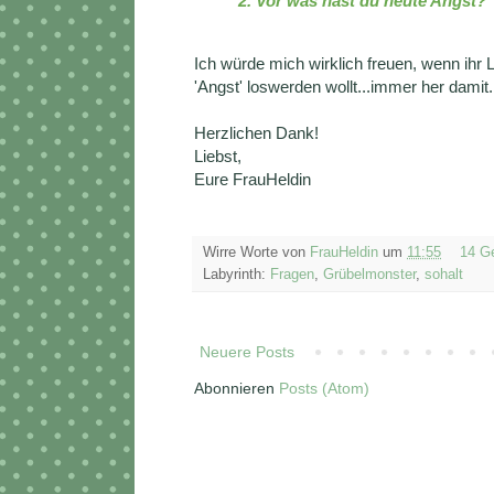
2. Vor was hast du heute Angst?
Ich würde mich wirklich freuen, wenn ihr 
'Angst' loswerden wollt...immer her damit.
Herzlichen Dank!
Liebst,
Eure FrauHeldin
Wirre Worte von
FrauHeldin
um
11:55
14 G
Labyrinth:
Fragen
,
Grübelmonster
,
sohalt
Neuere Posts
Abonnieren
Posts (Atom)