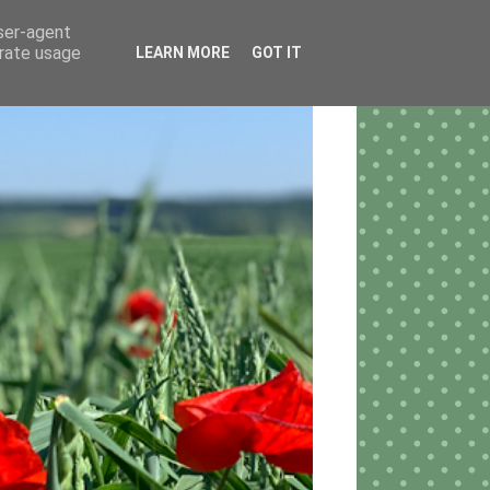
user-agent
erate usage
LEARN MORE
GOT IT