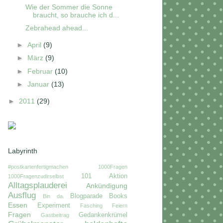
Wie der Sommer die Sonne
braucht, so brauche ich d...
Zebrahead ahead...
►
April
(9)
►
März
(9)
►
Februar
(10)
►
Januar
(13)
►
2011
(29)
Labyrinth
#postkartenfertigmachen
1000Fragen
101
Aktion
1000Fragenzudirselbst
Alltagsplauderei
Ankündigung
Ausflug
Blogparade
Books
Bin da.
Essen
Experiment
Fasching
Feiern
Fragen
Gedankenkrümel
Gastbeitrag