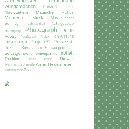
Grübelmonster
heldenhafte
wundersachen
Konzert
lecker
MagicLetters
Magische Mottos
Momente
Musik
Musikalischer
Sonntag
Naturgesetze
Nachhaltigkeit
Photograph
PmdD
Neuzugang
Poetry
Postkarten
Projekt GRAUSTUFE
Projekt52
Reisezeit
Projekt Haus
Schatzkiste
Rezepte
Schwangerschaft
sohalt
Selbstgemacht
Serienparade
Umwelt
Tradition
Triese
Trottel
Wenn Helden reisen
Weihnachtsschmiede
Zoo
xundsbasteln