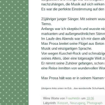
nachzuhängen, die Musik auf sich wirken
Es war die perfekte Einstimmung auf den
21jähriger junger Sänger. Mit seinem wus
Tiemo.
Anfangs war ich skeptisch und wusste nic
markanten und außergewöhnlichen Stimme
Im Laufe des Abends war ich mir dann alle
Max Prosa breitet seine Flügel aus Beton 
Musik und einzigartigen Sprache.
Von wegen Kuschel-Rock und schmalzige Te
seines Alters, über eine totgesagte Welt z
Er nimmt seine Zuhörer gefangen, schon 
eine Reise inmitten von wundervollen Wor
Max Prosa hält was er in seinem Namen 
(übrigens links unten im Eck…das wundervolle Schuhwerk, 
Wirre Worte von
FrauHeldin
um
19:06
Labyrinth:
Konzert
,
Neuzugang
,
Photograph