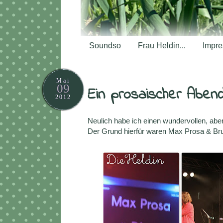
Soundso
Frau Heldin...
Impr
Mai
09
Ein prosaischer Aben
2012
Neulich habe ich einen wundervollen, abe
Der Grund hierfür waren Max Prosa & Bru