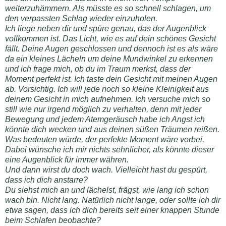
weiterzuhämmern. Als müsste es so schnell schlagen, um
den verpassten Schlag wieder einzuholen.
Ich liege neben dir und spüre genau, das der Augenblick
vollkommen ist. Das Licht, wie es auf dein schönes Gesicht
fällt. Deine Augen geschlossen und dennoch ist es als wäre
da ein kleines Lächeln um deine Mundwinkel zu erkennen
und ich frage mich, ob du im Traum merkst, dass der
Moment perfekt ist. Ich taste dein Gesicht mit meinen Augen
ab. Vorsichtig. Ich will jede noch so kleine Kleinigkeit aus
deinem Gesicht in mich aufnehmen. Ich versuche mich so
still wie nur irgend möglich zu verhalten, denn mit jeder
Bewegung und jedem Atemgeräusch habe ich Angst ich
könnte dich wecken und aus deinen süßen Träumen reißen.
Was bedeuten würde, der perfekte Moment wäre vorbei.
Dabei wünsche ich mir nichts sehnlicher, als könnte dieser
eine Augenblick für immer währen.
Und dann wirst du doch wach. Vielleicht hast du gespürt,
dass ich dich anstarre?
Du siehst mich an und lächelst, frägst, wie lang ich schon
wach bin. Nicht lang. Natürlich nicht lange, oder sollte ich dir
etwa sagen, dass ich dich bereits seit einer knappen Stunde
beim Schlafen beobachte?