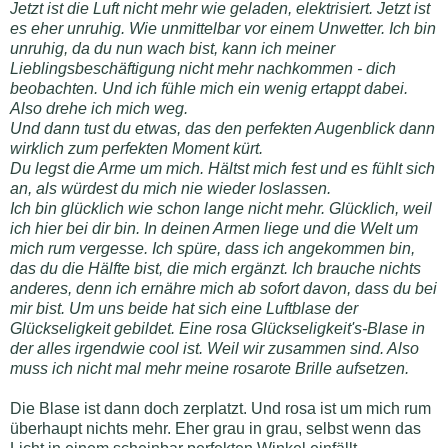
Jetzt ist die Luft nicht mehr wie geladen, elektrisiert. Jetzt ist
es eher unruhig. Wie unmittelbar vor einem Unwetter. Ich bin
unruhig, da du nun wach bist, kann ich meiner
Lieblingsbeschäftigung nicht mehr nachkommen - dich
beobachten. Und ich fühle mich ein wenig ertappt dabei.
Also drehe ich mich weg.
Und dann tust du etwas, das den perfekten Augenblick dann
wirklich zum perfekten Moment kürt.
Du legst die Arme um mich. Hältst mich fest und es fühlt sich
an, als würdest du mich nie wieder loslassen.
Ich bin glücklich wie schon lange nicht mehr. Glücklich, weil
ich hier bei dir bin. In deinen Armen liege und die Welt um
mich rum vergesse. Ich spüre, dass ich angekommen bin,
das du die Hälfte bist, die mich ergänzt. Ich brauche nichts
anderes, denn ich ernähre mich ab sofort davon, dass du bei
mir bist. Um uns beide hat sich eine Luftblase der
Glückseligkeit gebildet. Eine rosa Glückseligkeit's-Blase in
der alles irgendwie cool ist. Weil wir zusammen sind. Also
muss ich nicht mal mehr meine rosarote Brille aufsetzen.
Die Blase ist dann doch zerplatzt. Und rosa ist um mich rum
überhaupt nichts mehr. Eher grau in grau, selbst wenn das