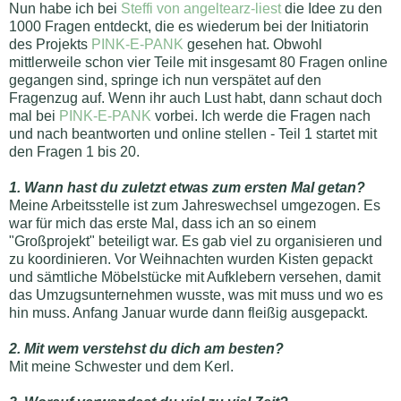
Nun habe ich bei
Steffi von angeltearz-liest
die Idee zu den
1000 Fragen entdeckt, die es wiederum bei der Initiatorin
des Projekts
PINK-E-PANK
gesehen hat. Obwohl
mittlerweile schon vier Teile mit insgesamt 80 Fragen online
gegangen sind, springe ich nun verspätet auf den
Fragenzug auf. Wenn ihr auch Lust habt, dann schaut doch
mal bei
PINK-E-PANK
vorbei. Ich werde die Fragen nach
und nach beantworten und online stellen - Teil 1 startet mit
den Fragen 1 bis 20.
1. Wann hast du zuletzt etwas zum ersten Mal getan?
Meine Arbeitsstelle ist zum Jahreswechsel umgezogen. Es
war für mich das erste Mal, dass ich an so einem
"Großprojekt" beteiligt war. Es gab viel zu organisieren und
zu koordinieren. Vor Weihnachten wurden Kisten gepackt
und sämtliche Möbelstücke mit Aufklebern versehen, damit
das Umzugsunternehmen wusste, was mit muss und wo es
hin muss. Anfang Januar wurde dann fleißig ausgepackt.
2. Mit wem verstehst du dich am besten?
Mit meine Schwester und dem Kerl.