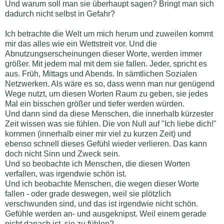
Und warum soll man sie überhaupt sagen? Bringt man sich
dadurch nicht selbst in Gefahr?
Ich betrachte die Welt um mich herum und zuweilen kommt
mir das alles wie ein Wettstreit vor. Und die
Abnutzungserscheinungen dieser Worte, werden immer
größer. Mit jedem mal mit dem sie fallen. Jeder, spricht es
aus. Früh, Mittags und Abends. In sämtlichen Sozialen
Netzwerken. Als wäre es so, dass wenn man nur genügend
Wege nutzt, um diesen Worten Raum zu geben, sie jedes
Mal ein bisschen größer und tiefer werden würden.
Und dann sind da diese Menschen, die innerhalb kürzester
Zeit wissen was sie fühlen. Die von Null auf "Ich liebe dich!"
kommen (innerhalb einer mir viel zu kurzen Zeit) und
ebenso schnell dieses Gefühl wieder verlieren. Das kann
doch nicht Sinn und Zweck sein.
Und so beobachte ich Menschen, die diesen Worten
verfallen, was irgendwie schön ist.
Und ich beobachte Menschen, die wegen dieser Worte
fallen - oder grade deswegen, weil sie plötzlich
verschwunden sind, und das ist irgendwie nicht schön.
Gefühle werden an- und ausgeknipst. Weil einem gerade
nicht danach ist, sie zu fühlen?