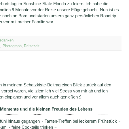
rtstag im Sunshine-State Florida zu feiern. Ich habe die
tendlich 9 Monate vor der Reise unsere Flüge gebucht. Nun ist es
e noch an Bord und starten unsern ganz persönlichen Roadtrip
zuvor mit meiner Familie war.
edanken
e
,
Photograph
,
Reisezeit
in meinem Schatzkiste-Beitrag einen Blick zurück auf den
orbei waren, viel ziemlich viel Stress von mir ab und ich
n einplanen und vor allem auch genießen :)
e Momente und die kleinen Freuden des Lebens
ühl hinaus gegangen ~ Tanten-Treffen bei leckerem Frühstück ~
m ~ feine Cocktails trinken ~