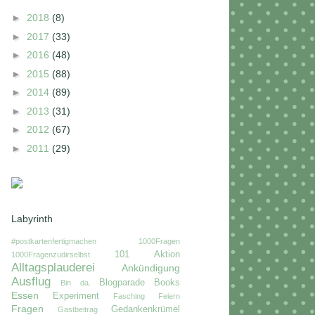
►
2018
(8)
►
2017
(33)
►
2016
(48)
►
2015
(88)
►
2014
(89)
►
2013
(31)
►
2012
(67)
►
2011
(29)
Labyrinth
#postkartenfertigmachen
1000Fragen
101
Aktion
1000Fragenzudirselbst
Alltagsplauderei
Ankündigung
Ausflug
Blogparade
Books
Bin da.
Essen
Experiment
Fasching
Feiern
Fragen
Gedankenkrümel
Gastbeitrag