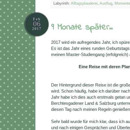
Labyrinth:
Alltagsplauderei
,
Ausflug
,
Moment
Feb
06
9 Monate später..
2017
2017 wird ein aufregendes Jahr, ich spüre
Es ist das Jahr eines runden Geburtstags.
meinen Master-Studiengang (erfolgreich) 
Eine Reise mit deren Pla
Der Hintergrund dieser Reise ist die gro
wird. Schon häufig, habe ich darüber nac
Jahr habe ich dies auch erstmals getan u
Berchtesgadener Land & Salzburg unterno
diesen Tag nach meinen Regeln genießen 
Sehr bald wurde für mich klar, dass ich
und nach einigen Gesprächen und Überlegu