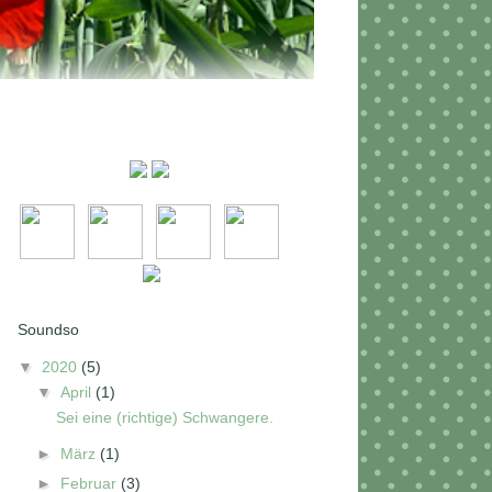
Soundso
▼
2020
(5)
▼
April
(1)
Sei eine (richtige) Schwangere.
►
März
(1)
►
Februar
(3)