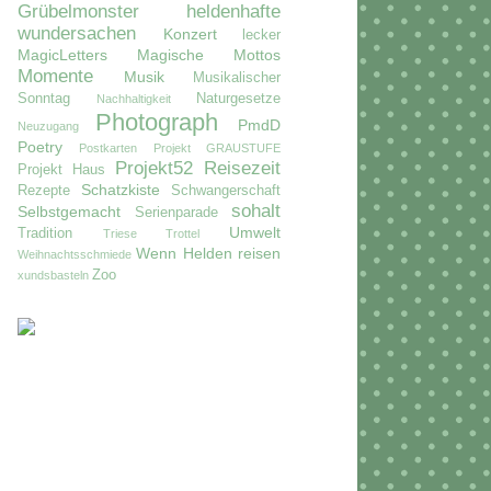
Grübelmonster
heldenhafte
wundersachen
Konzert
lecker
MagicLetters
Magische Mottos
Momente
Musik
Musikalischer
Sonntag
Naturgesetze
Nachhaltigkeit
Photograph
PmdD
Neuzugang
Poetry
Postkarten
Projekt GRAUSTUFE
Projekt52
Reisezeit
Projekt Haus
Schatzkiste
Rezepte
Schwangerschaft
sohalt
Selbstgemacht
Serienparade
Umwelt
Tradition
Triese
Trottel
Wenn Helden reisen
Weihnachtsschmiede
Zoo
xundsbasteln