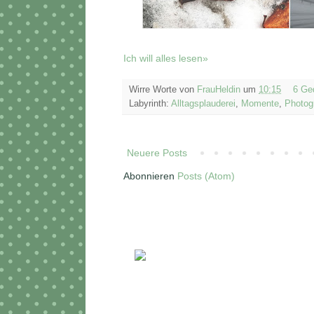
Ich will alles lesen»
Wirre Worte von
FrauHeldin
um
10:15
6 Ge
Labyrinth:
Alltagsplauderei
,
Momente
,
Photog
Neuere Posts
Abonnieren
Posts (Atom)