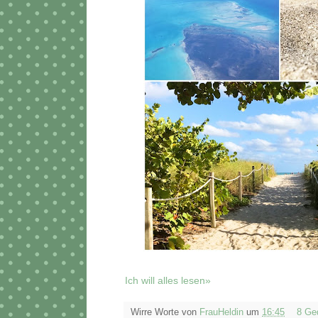
Ich will alles lesen»
Wirre Worte von
FrauHeldin
um
16:45
8 Ge