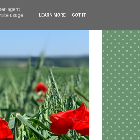
user-agent
erate usage
LEARN MORE
GOT IT