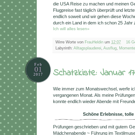
die USA Reise zu machen und meinen Gebu
Flugpreise fast täglich überprüft und letz
endlich soweit und wir gehen diese Woch
durch ein Land in dem ich schon 25 Jahr 
Ich will alles lesen»
Wirre Worte von
FrauHeldin
um
12:07
16 G
Labyrinth:
Alltagsplauderei
,
Ausflug
,
Moment
Feb
01
Schatzkiste: Januar 17
2017
Wie immer zum Monatswechsel, werfe ich 
vergangenen Monat. Als meine Prüfungen v
konnte endlich wieder Abende mit Freunde
Schöne Erlebnisse, toll
Prüfungen geschrieben und mit gutem Gef
Mädchenabende ~ Führung im Textilmuseu