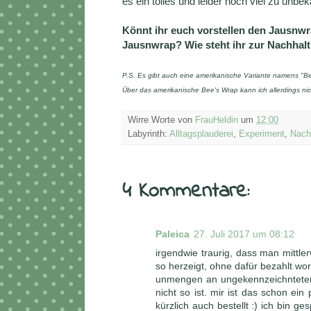
es ein tolles und leider noch viel zu unb
Könnt ihr euch vorstellen den Jausnwr
Jausnwrap? Wie steht ihr zur Nachhalt
P.S. Es gibt auch eine amerikanische Variante namens "Be
Über das amerikanische Bee's Wrap kann ich allerdings nic
Wirre Worte von
FrauHeldin
um
12:00
Labyrinth:
Alltagsplauderei
,
Experiment
,
Nachh
4 Kommentare:
Paleica
27. Juli 2017 um 08:12
irgendwie traurig, dass man mittl
so herzeigt, ohne dafür bezahlt wo
unmengen an ungekennzeichnteten
nicht so ist. mir ist das schon ei
kürzlich auch bestellt :) ich bin g