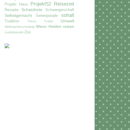
Projekt52
Reisezeit
Projekt Haus
Schatzkiste
Rezepte
Schwangerschaft
sohalt
Selbstgemacht
Serienparade
Umwelt
Tradition
Triese
Trottel
Wenn Helden reisen
Weihnachtsschmiede
Zoo
xundsbasteln