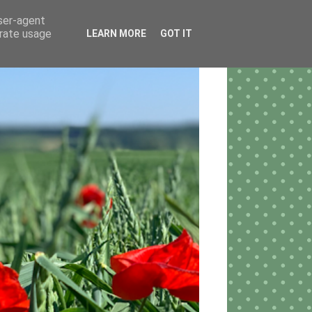
user-agent
erate usage
LEARN MORE
GOT IT