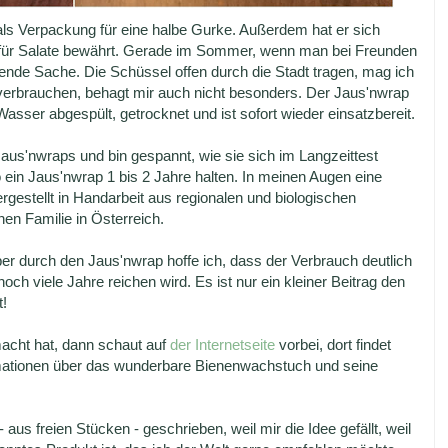
 als Verpackung für eine halbe Gurke. Außerdem hat er sich
 für Salate bewährt. Gerade im Sommer, wenn man bei Freunden
gende Sache. Die Schüssel offen durch die Stadt tragen, mag ich
ie verbrauchen, behagt mir auch nicht besonders. Der Jaus'nwrap
Wasser abgespült, getrocknet und ist sofort wieder einsatzbereit.
Jaus'nwraps und bin gespannt, wie sie sich im Langzeittest
 ein Jaus'nwrap 1 bis 2 Jahre halten. In meinen Augen eine
hergestellt in Handarbeit aus regionalen und biologischen
en Familie in Österreich.
ber durch den Jaus'nwrap hoffe ich, dass der Verbrauch deutlich
 noch viele Jahre reichen wird. Es ist nur ein kleiner Beitrag den
t!
acht hat, dann schaut auf
der Internetseite
vorbei, dort findet
ormationen über das wunderbare Bienenwachstuch und seine
aus freien Stücken - geschrieben, weil mir die Idee gefällt, weil