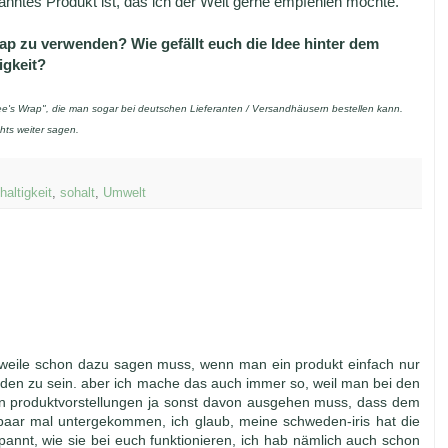
ekanntes Produkt ist, das ich der Welt gerne empfehlen möchte.
ap zu verwenden? Wie gefällt euch die Idee hinter dem
igkeit?
e's Wrap", die man sogar bei deutschen Lieferanten / Versandhäusern bestellen kann.
hts weiter sagen.
altigkeit
,
sohalt
,
Umwelt
erweile schon dazu sagen muss, wenn man ein produkt einfach nur
rden zu sein. aber ich mache das auch immer so, weil man bei den
 produktvorstellungen ja sonst davon ausgehen muss, dass dem
n paar mal untergekommen, ich glaub, meine schweden-iris hat die
espannt, wie sie bei euch funktionieren, ich hab nämlich auch schon