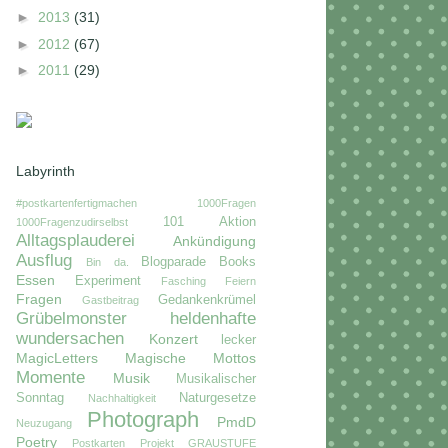
►
2013
(31)
►
2012
(67)
►
2011
(29)
Labyrinth
#postkartenfertigmachen
1000Fragen
101
Aktion
1000Fragenzudirselbst
Alltagsplauderei
Ankündigung
Ausflug
Blogparade
Books
Bin da.
Essen
Experiment
Fasching
Feiern
Fragen
Gedankenkrümel
Gastbeitrag
Grübelmonster
heldenhafte
wundersachen
Konzert
lecker
MagicLetters
Magische Mottos
Momente
Musik
Musikalischer
Sonntag
Naturgesetze
Nachhaltigkeit
Photograph
PmdD
Neuzugang
Poetry
Postkarten
Projekt GRAUSTUFE